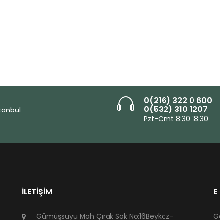
0(216) 322 0 600
0(532) 310 1207
tanbul
Pzt-Cmt 8:30 18:30
İLETIŞIM
E
Gümüşsuyu Mah Çırak Sok No:16Beykoz-
G