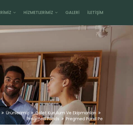
RIMIZ
HIZMETLERIMIZ
GALERI
İLETIŞIM
Ürünlerimiz
Gölet Kurulum Ve Ekipmanları
Pregmed Ponds
Pregmed Pond Pe