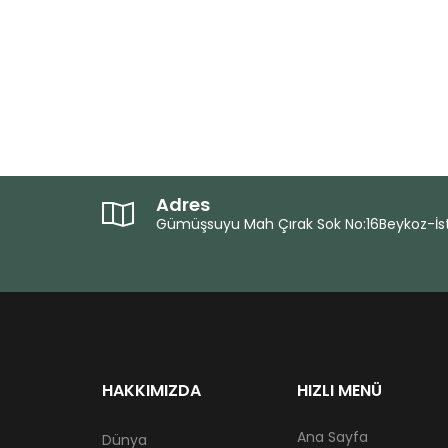
Adres
Gümüşsuyu Mah Çırak Sok No:16Beykoz-İs
HAKKIMIZDA
HIZLI MENÜ
Ana Sayfa
Dünya