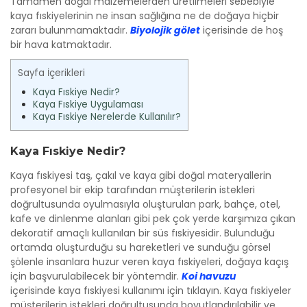
Tamamen doğal malzemelerden üretilmeleri sebebiyle
kaya fıskiyelerinin ne insan sağlığına ne de doğaya hiçbir
zararı bulunmamaktadır.
Biyolojik gölet
içerisinde de hoş
bir hava katmaktadır.
Sayfa İçerikleri
Kaya Fıskiye Nedir?
Kaya Fıskiye Uygulaması
Kaya Fıskiye Nerelerde Kullanılır?
Kaya Fıskiye Nedir?
Kaya fıskiyesi taş, çakıl ve kaya gibi doğal materyallerin
profesyonel bir ekip tarafından müşterilerin istekleri
doğrultusunda oyulmasıyla oluşturulan park, bahçe, otel,
kafe ve dinlenme alanları gibi pek çok yerde karşımıza çıkan
dekoratif amaçlı kullanılan bir süs fıskiyesidir. Bulunduğu
ortamda oluşturduğu su hareketleri ve sunduğu görsel
şölenle insanlara huzur veren kaya fıskiyeleri, doğaya kaçış
için başvurulabilecek bir yöntemdir.
Koi havuzu
içerisinde kaya fıskiyesi kullanımı için tıklayın. Kaya fıskiyeler
müşterilerin istekleri doğrultusunda boyutlandırılabilir ve