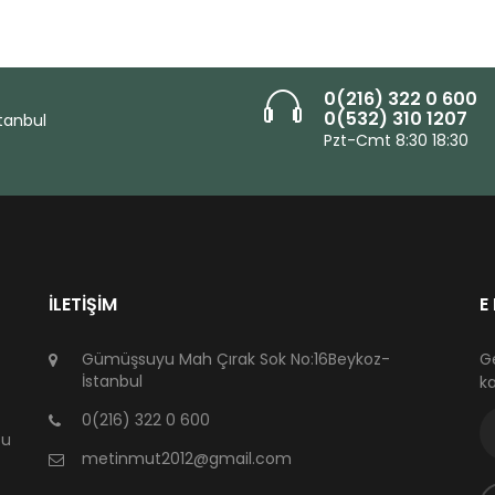
0(216) 322 0 600
0(532) 310 1207
tanbul
Pzt-Cmt 8:30 18:30
İLETIŞIM
E
Gümüşsuyu Mah Çırak Sok No:16Beykoz-
G
İstanbul
ka
0(216) 322 0 600
zu
metinmut2012@gmail.com