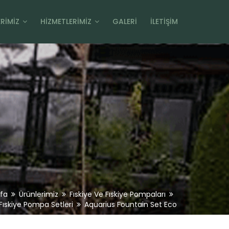
RIMIZ
HIZMETLERIMIZ
GALERI
İLETIŞIM
fa
Ürünlerimiz
Fıskiye Ve Fıskiye Pompaları
Fıskiye Pompa Setleri
Aquarius Fountain Set Eco