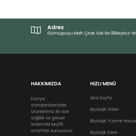
Adres
Gümüşsuyu Mah Çırak Sok No:16Beykoz-İs
HAKKIMIZDA
HIZLI MENÜ
Ana Sayfa
Dünya
standartlarındaki
Biyolojik Gölet
ürünlerimiz ile size
sağlıklı ve görsel
Biyolojik Yüzme Havu
anlamda keyifli
ortamlar sunuyoruz.
Biyolojik Dere