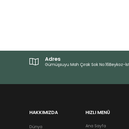
Adres
Gümüşsuyu Mah Çırak Sok No:16Beykoz-İs
HAKKIMIZDA
HIZLI MENÜ
Ana Sayfa
Dünya