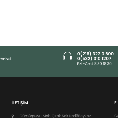
0(216) 322 0 600
0(532) 310 1207
tanbul
Pzt-Cmt 8:30 18:30
İLETIŞIM
E
Gümüşsuyu Mah Çırak Sok No:16Beykoz-
G