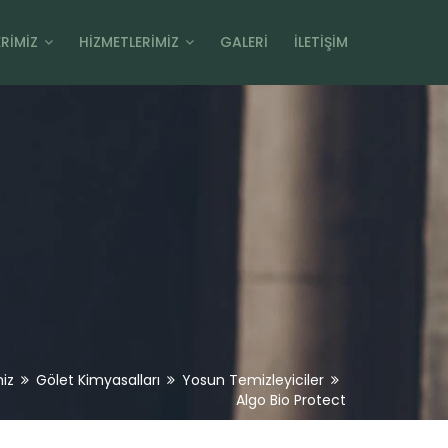
RIMIZ
HIZMETLERIMIZ
GALERI
İLETIŞIM
iz
Gölet Kimyasalları
Yosun Temizleyiciler
Algo Bio Protect