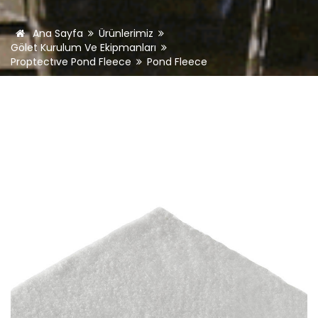
Ana Sayfa
Ürünlerimiz
Gölet Kurulum Ve Ekipmanları
Proptectıve Pond Fleece
Pond Fleece